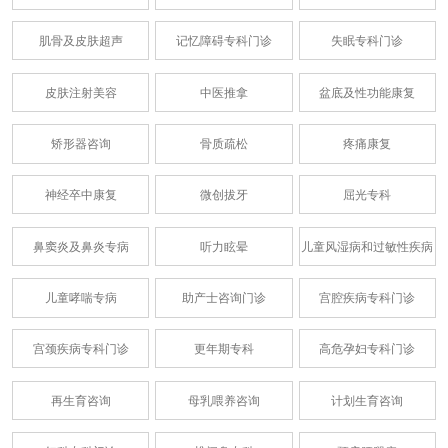
肌骨及皮肤超声
记忆障碍专科门诊
失眠专科门诊
皮肤注射美容
中医推拿
盆底及性功能康复
矫形器咨询
骨质疏松
疼痛康复
神经卒中康复
微创拔牙
屈光专科
鼻窦炎及鼻炎专病
听力眩晕
儿童风湿病和过敏性疾病
儿童哮喘专病
助产士咨询门诊
宫腔疾病专科门诊
宫颈疾病专科门诊
更年期专科
高危孕妇专科门诊
再生育咨询
母乳喂养咨询
计划生育咨询