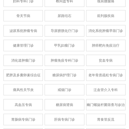
妇科专科门诊
椎间盘专科
颈肩腰腿痛
骨关节病
尿路结石
前列腺疾病
泌尿系统肿瘤专病
导尿膀胱化疗门诊
消化系统肿瘤早筛门诊
健康管理门诊
甲乳妇瘤门诊
肺癌靶向免疫治疗
消化道肿瘤门诊
肿瘤免疫专科门诊
贫血专病
肥胖及多囊卵巢综合征
糖尿病护理门诊
老年骨质疏松专病门诊
痛风性关节炎
戒烟门诊
泛血管介入专科
高血压专病
糖尿病肾病
幽门螺旋杆菌筛查与诊治
胃肠病专病门诊
肝病专病门诊
胃食管反流