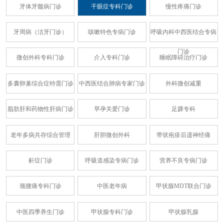
牙体牙髓病门诊
干眼症专科门诊
慢性疼痛门诊
牙周病（洁牙门诊）
咳嗽特色专病门诊
呼吸内科中西医结合专病
门诊
微创外科专科门诊
介入专科门诊
睡眠障碍治疗门诊
多囊卵巢综合症特需门诊
中西医结合肺病专家门诊
外科微创减重
脂肪肝和药物性肝病门诊
早孕关爱门诊
足踝专科
老年多病共存综合管理
肝胆微创外科
带状疱疹后遗神经痛
鼾症门诊
呼吸道感染专病门诊
营养不良专病门诊
颈腰痛专科门诊
中医老年病
甲状腺MDT联合门诊
中医四季养生门诊
甲状腺专科门诊
甲状腺乳腺