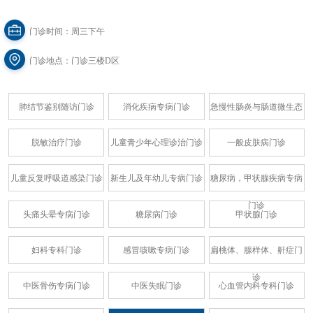
门诊时间：周三下午
门诊地点：门诊三楼D区
肺结节鉴别随访门诊
消化疾病专病门诊
急慢性肠炎与肠道微生态
脱敏治疗门诊
儿童青少年心理诊治门诊
一般皮肤病门诊
儿童反复呼吸道感染门诊
新生儿及年幼儿专病门诊
糖尿病，甲状腺疾病专病
门诊
头痛头晕专病门诊
糖尿病门诊
甲状腺门诊
妇科专科门诊
感冒咳嗽专病门诊
扁桃体、腺样体、鼾症门
诊
中医骨伤专病门诊
中医失眠门诊
心血管内科专科门诊