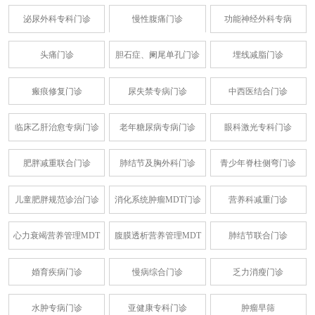
泌尿外科专科门诊
慢性腹痛门诊
功能神经外科专病
头痛门诊
胆石症、阑尾单孔门诊
埋线减脂门诊
瘢痕修复门诊
尿失禁专病门诊
中西医结合门诊
临床乙肝治愈专病门诊
老年糖尿病专病门诊
眼科激光专科门诊
肥胖减重联合门诊
肺结节及胸外科门诊
青少年脊柱侧弯门诊
儿童肥胖规范诊治门诊
消化系统肿瘤MDT门诊
营养科减重门诊
心力衰竭营养管理MDT
腹膜透析营养管理MDT
肺结节联合门诊
婚育疾病门诊
慢病综合门诊
乏力消瘦门诊
水肿专病门诊
亚健康专科门诊
肿瘤早筛