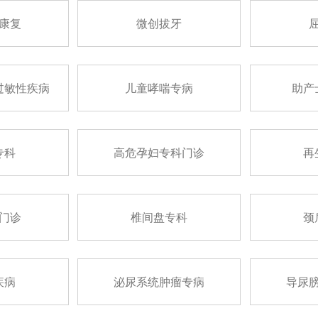
康复
微创拔牙
过敏性疾病
儿童哮喘专病
助产
专科
高危孕妇专科门诊
再
门诊
椎间盘专科
颈
疾病
泌尿系统肿瘤专病
导尿