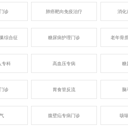
门诊
肺癌靶向免疫治疗
消化
巢综合征
糖尿病护理门诊
老年骨
入专科
高血压专病
糖
门诊
胃食管反流
脑
气
腹壁疝专病门诊
咳