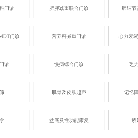
科门诊
肥胖减重联合门诊
肺结节
MDT门诊
营养科减重门诊
心力衰竭
门诊
慢病综合门诊
乏
筛
肌骨及皮肤超声
记忆
拿
盆底及性功能康复
矫