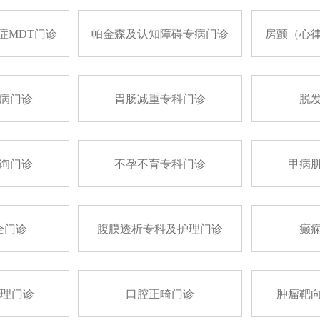
症MDT门诊
帕金森及认知障碍专病门诊
房颤（心
病门诊
胃肠减重专科门诊
脱
询门诊
不孕不育专科门诊
甲病
全门诊
腹膜透析专科及护理门诊
癫
护理门诊
口腔正畸门诊
肿瘤靶