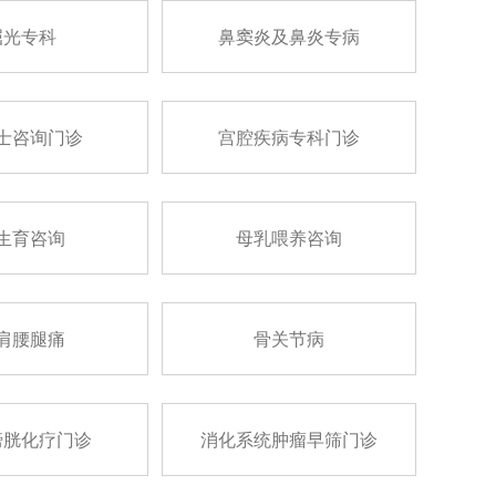
屈光专科
鼻窦炎及鼻炎专病
士咨询门诊
宫腔疾病专科门诊
生育咨询
母乳喂养咨询
肩腰腿痛
骨关节病
膀胱化疗门诊
消化系统肿瘤早筛门诊